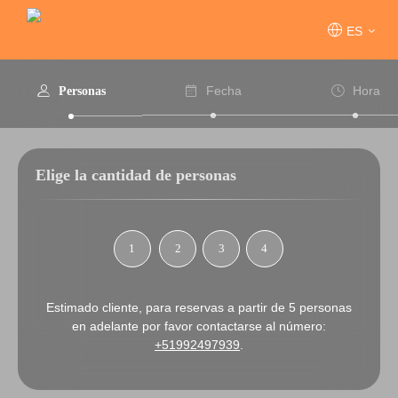
ES
Fecha
Hora
Personas
Elige la cantidad de personas
1
2
3
4
Estimado cliente, para reservas a partir de 5 personas
en adelante por favor contactarse al número:
+51992497939
.